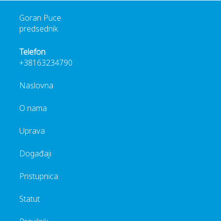
Goran Puce
predsednik
Telefon
+38163234790
Naslovna
O nama
Uprava
Događaji
Pristupnica
Statut